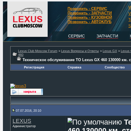
W
Позвонить - СЕРВИС
Позвонить - ЗАПЧАСТИ
V
Позвонить - КУЗОВНОЙ
T
Позвонить - АВТОКЛУБ
S
СЕРВИС
ЗАПЧАСТИ
Lexus Club Moscow Forum
>
Lexus Вопросы и Ответы
>
Lexus GX
>
Lexus 
460
Техническое обслуживание ТО Lexus GX 460 130000 км. 
Регистрация
Справка
Сообщество
07.07.2016, 20:10
LEXUS
Т
Администратор
460 130000 км. с