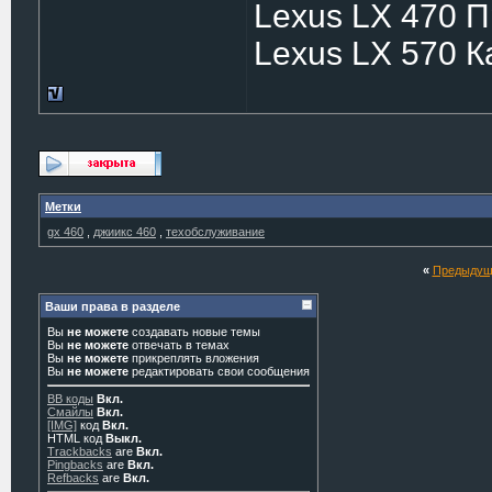
Lexus LX 470 
Lexus LX 570 
Метки
gx 460
,
джиикс 460
,
техобслуживание
«
Предыдущ
Ваши права в разделе
Вы
не можете
создавать новые темы
Вы
не можете
отвечать в темах
Вы
не можете
прикреплять вложения
Вы
не можете
редактировать свои сообщения
BB коды
Вкл.
Смайлы
Вкл.
[IMG]
код
Вкл.
HTML код
Выкл.
Trackbacks
are
Вкл.
Pingbacks
are
Вкл.
Refbacks
are
Вкл.