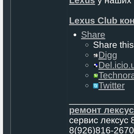
Lexus
у наших 
Lexus Club ко
Share
Share this
Digg
Del.icio.
Technora
Twitter
____________
ремонт лексус
сервис лексус 
8(926)816-2670