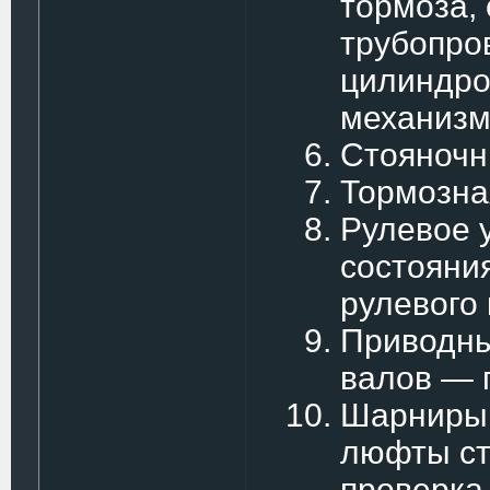
тормоза, 
трубопро
цилиндро
механизм
Стояночн
Тормозна
Рулевое 
состояни
рулевого
Приводны
валов — 
Шарниры 
люфты ст
проверка