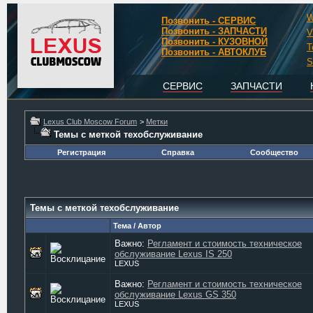
W
Позвонить - СЕРВИС
Позвонить - ЗАПЧАСТИ
V
Позвонить - КУЗОВНОЙ
T
Позвонить - АВТОКЛУБ
S
СЕРВИС
ЗАПЧАСТИ
Lexus Club Moscow Forum
>
Метки
Темы с меткой
техобслуживание
Регистрация
Справка
Сообщество
Темы с меткой
техобслуживание
Тема / Автор
Важно:
Регламент и стоимость техническое
обслуживание Lexus IS 250
LEXUS
Важно:
Регламент и стоимость техническое
обслуживание Lexus GS 350
LEXUS