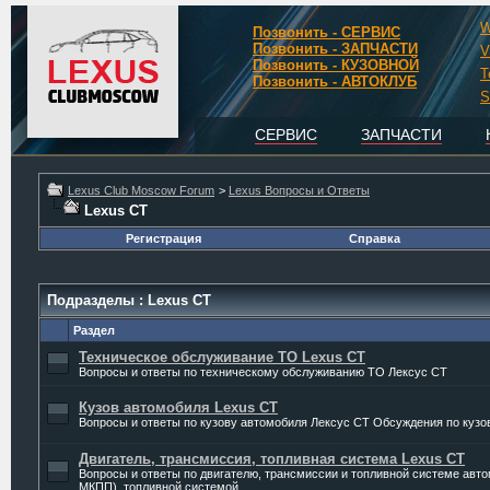
W
Позвонить - СЕРВИС
Позвонить - ЗАПЧАСТИ
V
Позвонить - КУЗОВНОЙ
T
Позвонить - АВТОКЛУБ
S
СЕРВИС
ЗАПЧАСТИ
Lexus Club Moscow Forum
>
Lexus Вопросы и Ответы
Lexus CT
Регистрация
Справка
Подразделы
: Lexus CT
Раздел
Техническое обслуживание ТО Lexus CT
Вопросы и ответы по техническому обслуживанию ТО Лексус CT
Кузов автомобиля Lexus CT
Вопросы и ответы по кузову автомобиля Лексус CT Обсуждения по кузо
Двигатель, трансмиссия, топливная система Lexus CT
Вопросы и ответы по двигателю, трансмиссии и топливной системе авт
МКПП), топливной системой