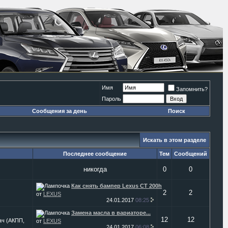
Имя
Запомнить?
Пароль
Сообщения за день
Поиск
Искать в этом разделе
Последнее сообщение
Тем
Сообщений
никогда
0
0
Как снять бампер Lexus CT 200h
2
2
от
LEXUS
24.01.2017
08:25
Замена масла в вариаторе...
12
12
ач (АКПП,
от
LEXUS
24.01.2017
06:08