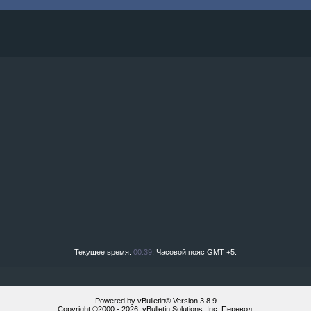
Текущее время:
00:39
. Часовой пояс GMT +5.
Powered by vBulletin® Version 3.8.9
Copyright ©2000 - 2026, vBulletin Solutions, Inc. Перевод: