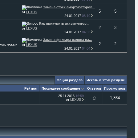
Замена стоек амортизаторов...
5
5
от
LEXUS
24.01.2017
08:19
Как прикурить аккумулятор...
2
3
от
LEXUS
24.01.2017
04:33
Замена фильтра салона на...
2
2
кол, люка и
от
LEXUS
24.01.2017
04:04
Опции раздела
Искать в этом разделе
Рейтинг
Последнее сообщение
Ответов
Просмотров
25.11.2016
16:59
0
1,364
от
LEXUS