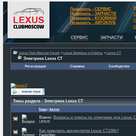
W
Позвонить - СЕРВИС
Позвонить - ЗАПЧАСТИ
V
Позвонить - КУЗОВНОЙ
T
Позвонить - АВТОКЛУБ
S
СЕРВИС
ЗАПЧАСТИ
Lexus Club Moscow Forum
>
Lexus Вопросы и Ответы
>
Lexus CT
Электрика Lexus CT
Регистрация
Справка
Сообщество
Темы раздела
: Электрика Lexus CT
Тема
/
Автор
Важно:
Вопросы и ответы по электрике для Lexus 
LEXUS
Как прикурить аккумулятор Lexus CT200h?
FasterMan