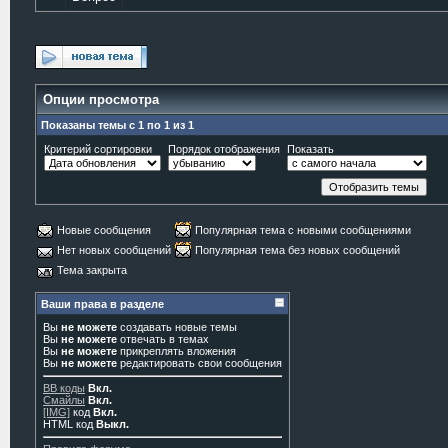
Опции просмотра
Показаны темы с 1 по 1 из 1
Критерий сортировки
Порядок отображения
Показать
Новые сообщения
Популярная тема с новыми сообщениями
Нет новых сообщений
Популярная тема без новых сообщений
Тема закрыта
Ваши права в разделе
Вы
не можете
создавать новые темы
Вы
не можете
отвечать в темах
Вы
не можете
прикреплять вложения
Вы
не можете
редактировать свои сообщения
BB коды
Вкл.
Смайлы
Вкл.
[IMG]
код
Вкл.
HTML код
Выкл.