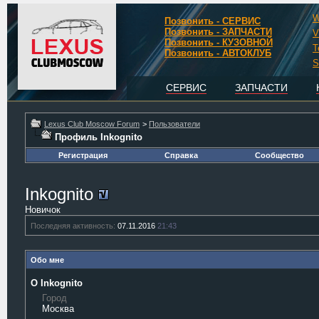
W
Позвонить - СЕРВИС
Позвонить - ЗАПЧАСТИ
V
Позвонить - КУЗОВНОЙ
T
Позвонить - АВТОКЛУБ
S
СЕРВИС
ЗАПЧАСТИ
Lexus Club Moscow Forum
>
Пользователи
Профиль Inkognito
Регистрация
Справка
Сообщество
Inkognito
Новичок
Последняя активность:
07.11.2016
21:43
Обо мне
О Inkognito
Город
Москва