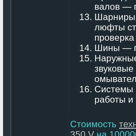
валов — 
Шарниры 
люфты ст
проверка
Шины — п
Наружные
звуковые
омывател
Системы 
работы и
Стоимость
тех
350 V
на 10000