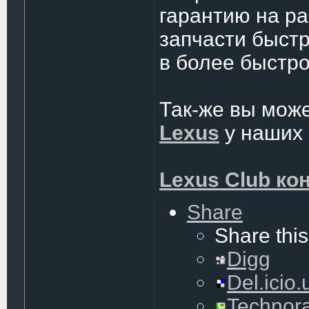
гарантию на р
запчасти быстр
в более быстро
Так-же вы мож
Lexus
у наших 
Lexus Club ко
Share
Share this
Digg
Del.icio.
Technora