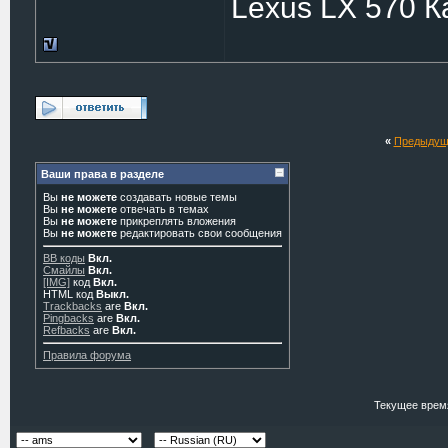
Lexus LX 570 
«
Предыдущ
Ваши права в разделе
Вы
не можете
создавать новые темы
Вы
не можете
отвечать в темах
Вы
не можете
прикреплять вложения
Вы
не можете
редактировать свои сообщения
BB коды
Вкл.
Смайлы
Вкл.
[IMG]
код
Вкл.
HTML код
Выкл.
Trackbacks
are
Вкл.
Pingbacks
are
Вкл.
Refbacks
are
Вкл.
Правила форума
Текущее врем