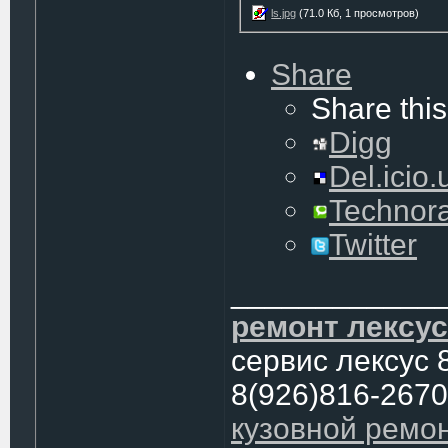
ls.jpg
(71.0 Кб, 1 просмотров)
Share
Share this
Digg
Del.icio.
Technora
Twitter
____________
ремонт лексус
сервис лексус 
8(926)816-2670
кузовной ремо