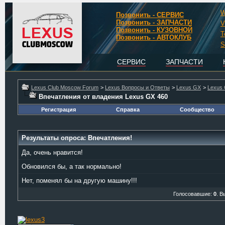
W
Позвонить - СЕРВИС
Позвонить - ЗАПЧАСТИ
V
Позвонить - КУЗОВНОЙ
T
Позвонить - АВТОКЛУБ
S
СЕРВИС
ЗАПЧАСТИ
Lexus Club Moscow Forum
>
Lexus Вопросы и Ответы
>
Lexus GX
>
Lexus 
Впечатления от владения Lexus GX 460
Регистрация
Справка
Сообщество
Результаты опроса
: Впечатления!
Да, очень нравится!
Обновился бы, а так нормально!
Нет, поменял бы на другую машину!!!
Голосовавшие:
0
. В