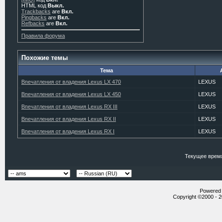
HTML код
Выкл.
Trackbacks
are
Вкл.
Pingbacks
are
Вкл.
Refbacks
are
Вкл.
Правила форума
Похожие темы
Тема
Впечатления от владения Lexus LX 470
LEXUS
Впечатления от владения Lexus LX 450
LEXUS
Впечатления от владения Lexus RX III
LEXUS
Впечатления от владения Lexus RX II
LEXUS
Впечатления от владения Lexus RX I
LEXUS
Текущее врем
Powered b
Copyright ©2000 - 20