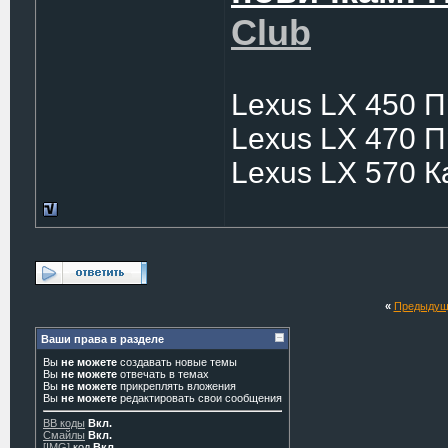
Club
Lexus LX 450 
Lexus LX 470 
Lexus LX 570 
«
Предыдущ
Ваши права в разделе
Вы
не можете
создавать новые темы
Вы
не можете
отвечать в темах
Вы
не можете
прикреплять вложения
Вы
не можете
редактировать свои сообщения
BB коды
Вкл.
Смайлы
Вкл.
[IMG]
код
Вкл.