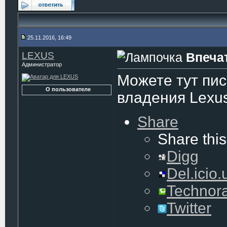
25.11.2016, 16:49
LEXUS
Впеча
Администратор
Можете тут пис
О пользователе
владения Lexu
Share
Share this
Digg
Del.icio.
Technora
Twitter