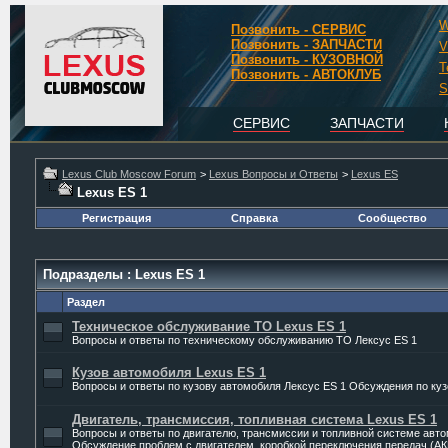
W
Позвонить - СЕРВИС
Позвонить - ЗАПЧАСТИ
V
Позвонить - КУЗОВНОЙ
T
Позвонить - АВТОКЛУБ
S
СЕРВИС
ЗАПЧАСТИ
Lexus Club Moscow Forum
>
Lexus Вопросы и Ответы
>
Lexus ES
Lexus ES 1
Регистрация
Справка
Сообщество
Подразделы
: Lexus ES 1
Раздел
Техническое обслуживание ТО Lexus ES 1
Вопросы и ответы по техническому обслуживанию ТО Лексус ES 1
Кузов автомобиля Lexus ES 1
Вопросы и ответы по кузову автомобиля Лексус ES 1 Обсуждения по ку
Двигатель, трансмиссия, топливная система Lexus ES 1
Вопросы и ответы по двигателю, трансмиссии и топливной системе авт
Обсуждение проблем с двигателем, коробкой переключения передач (А