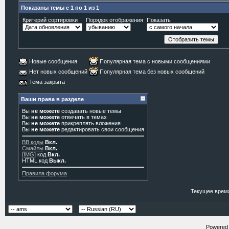
Показаны темы с 1 по 1 из 1
Критерий сортировки
Порядок отображения
Показать
Новые сообщения
Популярная тема с новыми сообщениями
Нет новых сообщений
Популярная тема без новых сообщений
Тема закрыта
Ваши права в разделе
Вы
не можете
создавать новые темы
Вы
не можете
отвечать в темах
Вы
не можете
прикреплять вложения
Вы
не можете
редактировать свои сообщения
BB коды
Вкл.
Смайлы
Вкл.
[IMG]
код
Вкл.
HTML код
Выкл.
Правила форума
Текущее врем
Powered b