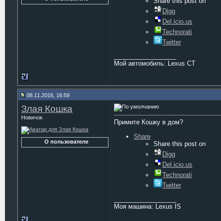
Share this post on
Digg
Del.icio.us
Technorati
Twitter
__________________
Мой автомобиль: Lexus CT
08.11.2016, 16:59
Злая Кошка
Новичок
Примите Кошку в дом?
Share
О пользователе
Share this post on
Digg
Del.icio.us
Technorati
Twitter
__________________
Моя машина: Lexus IS