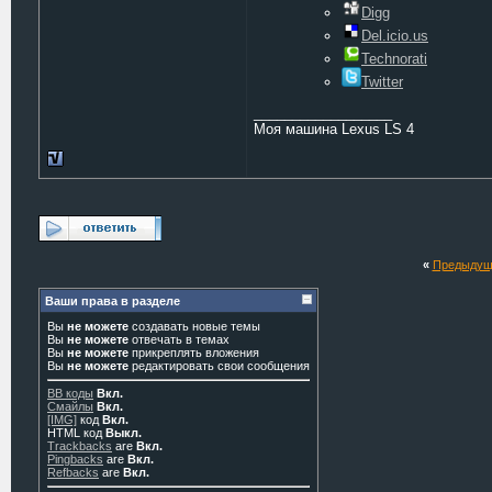
Digg
Del.icio.us
Technorati
Twitter
__________________
Моя машина Lexus LS 4
«
Предыдущ
Ваши права в разделе
Вы
не можете
создавать новые темы
Вы
не можете
отвечать в темах
Вы
не можете
прикреплять вложения
Вы
не можете
редактировать свои сообщения
BB коды
Вкл.
Смайлы
Вкл.
[IMG]
код
Вкл.
HTML код
Выкл.
Trackbacks
are
Вкл.
Pingbacks
are
Вкл.
Refbacks
are
Вкл.