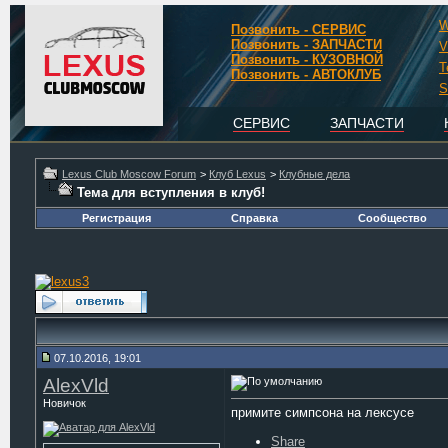
W
Позвонить - СЕРВИС
Позвонить - ЗАПЧАСТИ
V
Позвонить - КУЗОВНОЙ
T
Позвонить - АВТОКЛУБ
S
СЕРВИС
ЗАПЧАСТИ
Lexus Club Moscow Forum
>
Клуб Lexus
>
Клубные дела
Тема для вступления в клуб!
Регистрация
Справка
Сообщество
07.10.2016, 19:01
AlexVld
Новичок
примите симпсона на лексусе
Share