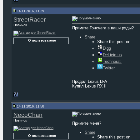
14.11.2016, 11:29
StreetRacer
Новичок
Примите Гонсчега в ваши ряды?
Share
О пользователе
Share this post on
Digg
Del.icio.us
Technorati
Twitter
__________________
Продал Lexus LFA
Купил Lexus RX II
14.11.2016, 11:58
NecoChan
Новичок
Примите меня?
Share
О пользователе
Share this post on