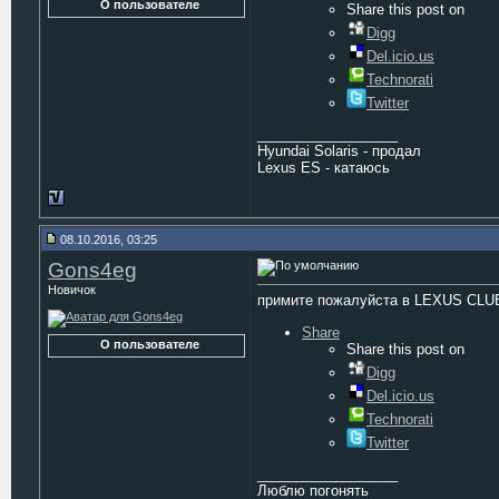
О пользователе
Share this post on
Digg
Del.icio.us
Technorati
Twitter
__________________
Hyundai Solaris - продал
Lexus ES - катаюсь
08.10.2016, 03:25
Gons4eg
Новичок
примите пожалуйста в LEXUS CLU
Share
О пользователе
Share this post on
Digg
Del.icio.us
Technorati
Twitter
__________________
Люблю погонять