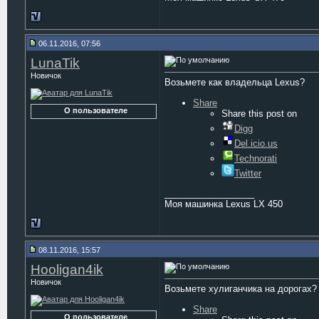
06.11.2016, 07:56
LunaTik
Новичок
Возьмете как владельца Lexus?
Share
О пользователе
Share this post on
Digg
Del.icio.us
Technorati
Twitter
__________________
Моя машинка Lexus LX 450
08.11.2016, 15:57
Hooligan4ik
Новичок
Возьмете хулиганчика на дорогах?
Share
О пользователе