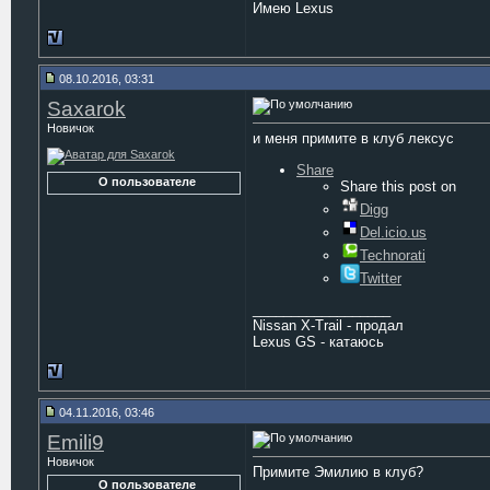
Имею Lexus
08.10.2016, 03:31
Saxarok
Новичок
и меня примите в клуб лексус
Share
О пользователе
Share this post on
Digg
Del.icio.us
Technorati
Twitter
__________________
Nissan X-Trail - продал
Lexus GS - катаюсь
04.11.2016, 03:46
Emili9
Новичок
Примите Эмилию в клуб?
О пользователе