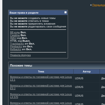
«
Предыдущ
Ваши права в разделе
Вы
не можете
создавать новые темы
Вы
не можете
отвечать в темах
Вы
не можете
прикреплять вложения
Вы
не можете
редактировать свои сообщения
BB коды
Вкл.
Смайлы
Вкл.
[IMG]
код
Вкл.
HTML код
Выкл.
Trackbacks
are
Вкл.
Pingbacks
are
Вкл.
Refbacks
are
Вкл.
Правила форума
Похожие темы
Тема
Автор
Вопросы и ответы по топливной системе для Lexus
LEXUS
Дв
LS 1
Вопросы и ответы по топливной системе для Lexus
LEXUS
Дв
ES 2
Вопросы и ответы по топливной системе для Lexus
LEXUS
Дв
LX 570
Вопросы и ответы по топливной системе для Lexus
LEXUS
Дв