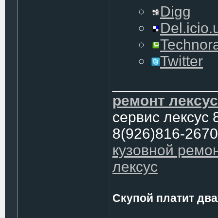
Digg
Del.icio.
Technora
Twitter
____________
ремонт лексус
сервис лексус 
8(926)816-2670
кузовной ремо
лексус
Скупой платит два